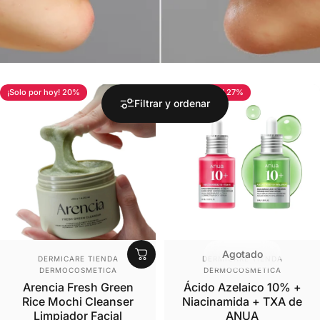
¡Solo por hoy! 20%
¡Solo por hoy! 27%
Filtrar y ordenar
Agotado
Proveedor:
Proveedor:
DERMICARE TIENDA
DERMICARE TIENDA
DERMOCOSMETICA
DERMOCOSMETICA
Arencia Fresh Green
Ácido Azelaico 10% +
Rice Mochi Cleanser
Niacinamida + TXA de
Limpiador Facial
ANUA