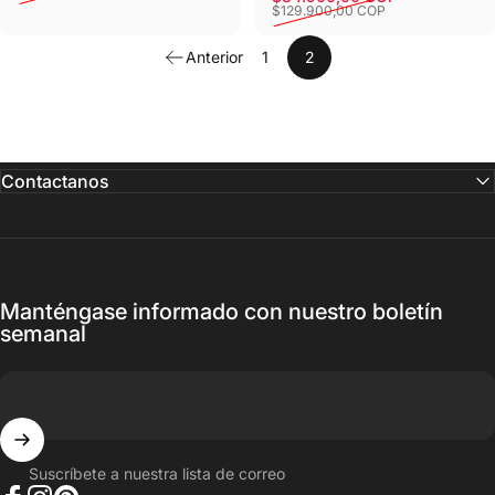
Precio de oferta
Precio habitual
$129.900,00 COP
Anterior
1
2
Contactanos
Manténgase informado con nuestro boletín
semanal
Suscríbete a nuestra lista de correo