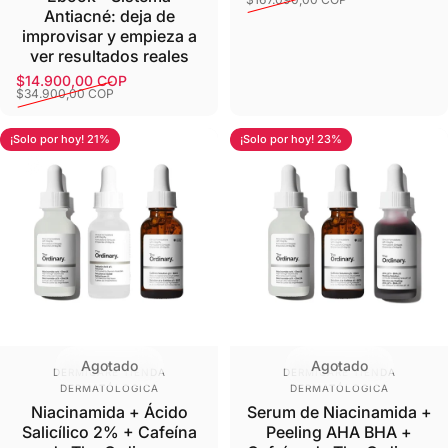
Antiacné: deja de
improvisar y empieza a
ver resultados reales
$14.900,00 COP
Precio de oferta
Precio habitual
$34.900,00 COP
¡Solo por hoy! 21%
¡Solo por hoy! 23%
Agotado
Agotado
Proveedor:
Proveedor:
DERMICARE TIENDA
DERMICARE TIENDA
DERMATÓLOGICA
DERMATÓLOGICA
Niacinamida + Ácido
Serum de Niacinamida +
Salicílico 2% + Cafeína
Peeling AHA BHA +