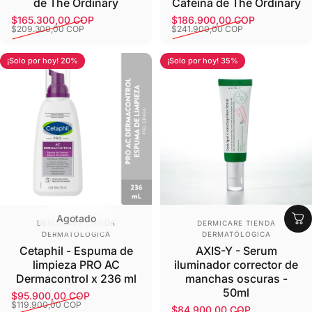
de The Ordinary
Cafeína de The Ordinary
$165.300,00 COP
$186.900,00 COP
Precio de oferta
Precio habitual
Precio de oferta
Precio habitual
$209.300,00 COP
$241.900,00 COP
¡Solo por hoy! 20%
¡Solo por hoy! 35%
Agotado
Proveedor:
Proveedor:
DERMICARE TIENDA
DERMICARE TIENDA
DERMATÓLOGICA
DERMATÓLOGICA
Cetaphil - Espuma de
AXIS-Y - Serum
limpieza PRO AC
iluminador corrector de
Dermacontrol x 236 ml
manchas oscuras -
50ml
$95.900,00 COP
Precio de oferta
Precio habitual
$119.900,00 COP
$84.900,00 COP