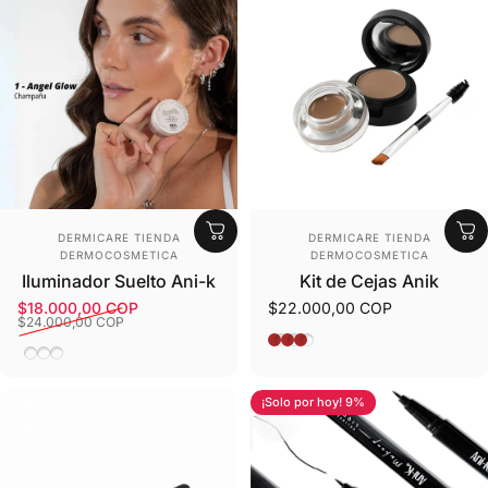
Proveedor:
Proveedor:
DERMICARE TIENDA
DERMICARE TIENDA
DERMOCOSMETICA
DERMOCOSMETICA
Iluminador Suelto Ani-k
Kit de Cejas Anik
$18.000,00 COP
$22.000,00 COP
Precio de oferta
Precio habitual
$24.000,00 COP
01 Light Brown
02 Medium Brown
03 Dark Brown
01 Angel Glow
02 Diva Glow
03 Cookie
¡Solo por hoy! 9%