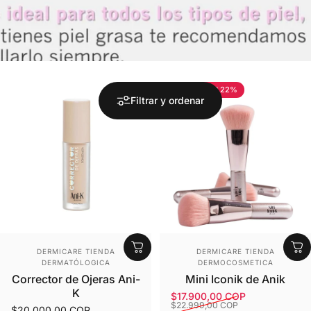
¡Solo por hoy! 22%
Filtrar y ordenar
Proveedor:
Proveedor:
DERMICARE TIENDA
DERMICARE TIENDA
DERMATÓLOGICA
DERMOCOSMETICA
Corrector de Ojeras Ani-
Mini Iconik de Anik
K
$17.900,00 COP
Precio de oferta
Precio habitual
$22.999,00 COP
$20.000,00 COP