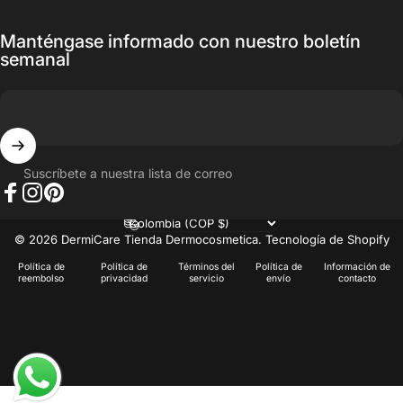
Manténgase informado con nuestro boletín
semanal
Suscríbete a nuestra lista de correo
Facebook
Instagram
Pinterest
País/región
© 2026 DermiCare Tienda Dermocosmetica.
Tecnología de Shopify
Política de
Política de
Términos del
Política de
Información de
reembolso
privacidad
servicio
envío
contacto