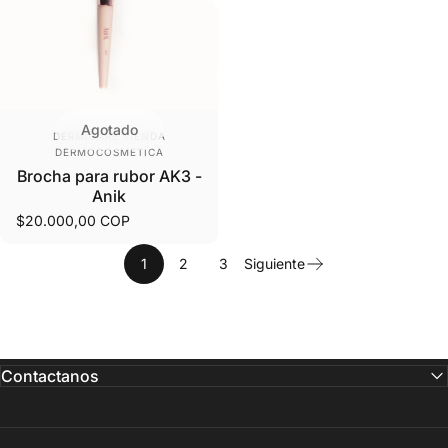
Agotado
Proveedor:
DERMICARE TIENDA
DERMOCOSMETICA
Brocha para rubor AK3 -
Anik
$20.000,00 COP
1
2
3
Siguiente
Contactanos