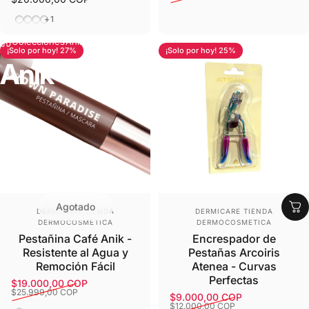
Tono 00
Tono 01
Tono 02
Tono 03
+1
Colecciones
Anik
¡Solo por hoy! 27%
¡Solo por hoy! 25%
Anik
Agotado
Proveedor:
Proveedor:
DERMICARE TIENDA
DERMICARE TIENDA
DERMOCOSMETICA
DERMOCOSMETICA
Pestañina Café Anik -
Encrespador de
Resistente al Agua y
Pestañas Arcoiris
Remoción Fácil
Atenea - Curvas
Perfectas
$19.000,00 COP
Precio de oferta
Precio habitual
$25.999,00 COP
$9.000,00 COP
Precio de oferta
Precio habitual
$12.000,00 COP