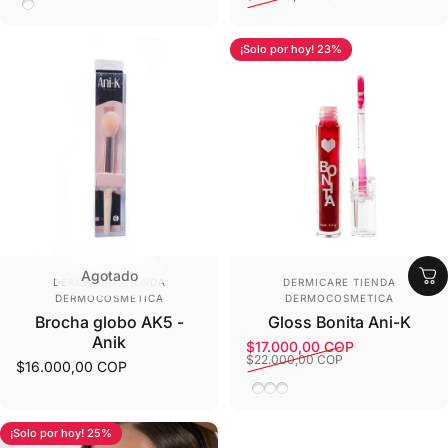
Cafe
¡Solo por hoy! 23%
Agotado
Proveedor:
Proveedor:
DERMICARE TIENDA
DERMICARE TIENDA
DERMOCOSMETICA
DERMOCOSMETICA
Brocha globo AK5 -
Gloss Bonita Ani-K
Anik
$17.000,00 COP
Precio de oferta
Precio habitual
$22.000,00 COP
$16.000,00 COP
Kim
Diva
Angel
¡Solo por hoy! 25%