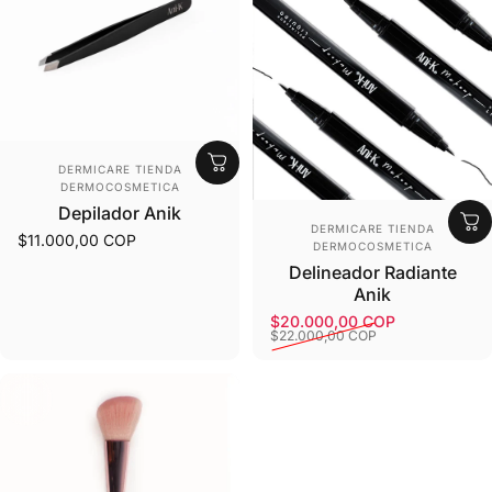
Proveedor:
DERMICARE TIENDA
DERMOCOSMETICA
Depilador Anik
Proveedor:
DERMICARE TIENDA
$11.000,00 COP
DERMOCOSMETICA
Delineador Radiante
Anik
$20.000,00 COP
Precio de oferta
Precio habitual
$22.000,00 COP