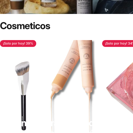
Cosmeticos
¡Solo por hoy! 39%
¡Solo por hoy! 3
¡Encuentra
aquí
todos
tus