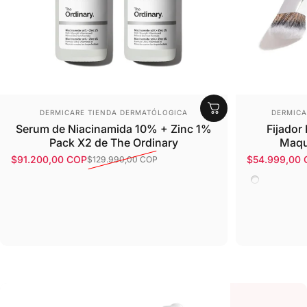
Proveedor:
Provee
DERMICARE TIENDA DERMATÓLOGICA
DERMICA
Serum de Niacinamida 10% + Zinc 1%
Fijador
Pack X2 de The Ordinary
Maqu
$91.200,00 COP
$54.999,00
$129.990,00 COP
Precio de oferta
Precio habitual
Precio de o
Precio habit
B58- Fijad