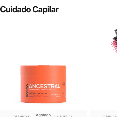
Cuidado
Capilar
Agotado
Proveedor:
Provee
DERMICARE TIENDA DERMOCOSMETICA
DERMICA