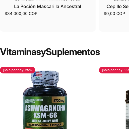
La Poción Mascarilla Ancestral
Cepillo S
$34.000,00 COP
$0,00 COP
Vitaminas
y
Suplementos
¡Solo por hoy! 25%
¡Solo por hoy! 16