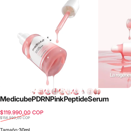
Medicube
PDRN
Pink
Peptide
Serum
Precio de oferta
Precio habitual
$119.990,00 COP
$156.990,00 COP
Tamaño
Tamaño:
30ml