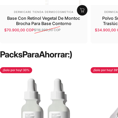
productos
favoritos!
Proveedor:
Provee
DERMICARE TIENDA DERMOCOSMETICA
DERMICA
Base Con Retinol Vegetal De Montoc
Polvo S
Brocha Para Base Contorno
Traslúc
$70.900,00 COP
$34.900,00
$116.999,00 COP
Precio de oferta
Precio habitual
Precio de o
Precio habit
Packs
Para
Ahorrar
:)
¡Solo por hoy! 30%
¡Solo por hoy! 3