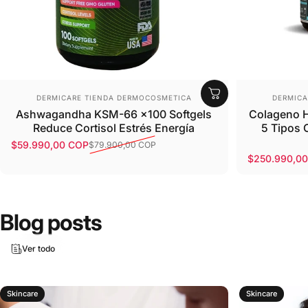
Proveedor:
Provee
DERMICARE TIENDA DERMOCOSMETICA
DERMICA
Ashwagandha KSM-66 x100 Softgels
Colageno H
Reduce Cortisol Estrés Energía
5 Tipos 
$59.990,00 COP
$79.900,00 COP
Precio de oferta
Precio habitual
$250.990,0
Precio de o
Precio habit
Blog posts
Ver todo
Skincare
Skincare