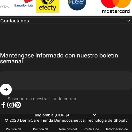
Contactanos
Manténgase informado con nuestro boletín
semanal
Suscríbete a nuestra lista de correo
Facebook
Instagram
Pinterest
País/región
© 2026 DermiCare Tienda Dermocosmetica.
Tecnología de Shopify
Política de
Política de
Términos del
Política de
Información de