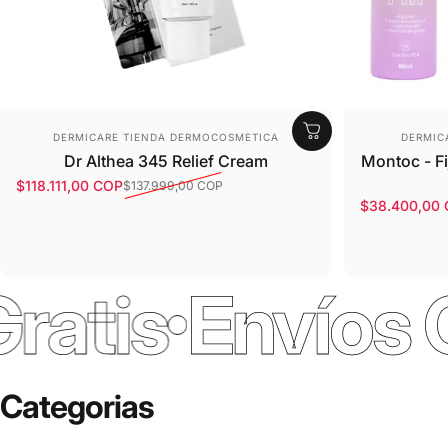
Proveedor:
Prove
DERMICARE TIENDA DERMOCOSMETICA
DERMIC
Dr Althea 345 Relief Cream
Montoc - Fi
$118.111,00 COP
$137.999,00 COP
Precio de oferta
Precio habitual
$38.400,00
Precio de o
Precio habit
is
Envíos Grat
Categorias