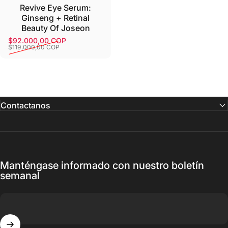
Revive Eye Serum:
Ginseng + Retinal
Beauty Of Joseon
$92.000,00 COP
Precio de oferta
Precio habitual
$119.000,00 COP
Contactanos
Manténgase informado con nuestro boletín
semanal