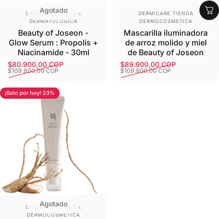
Agotado
Proveedor:
Proveedor:
DERMICARE TIENDA
DERMICARE TIENDA
DERMATÓLOGICA
DERMOCOSMETICA
Beauty of Joseon -
Mascarilla iluminadora
Glow Serum : Propolis +
de arroz molido y miel
Niacinamide - 30ml
de Beauty of Joseon
$80.900,00 COP
$89.900,00 COP
Precio de oferta
Precio habitual
Precio de oferta
Precio habitual
$109.900,00 COP
$109.900,00 COP
¡Solo por hoy! 23%
Agotado
Proveedor:
DERMICARE TIENDA
DERMOCOSMETICA