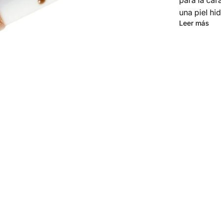
para la car
una piel hi
Leer más