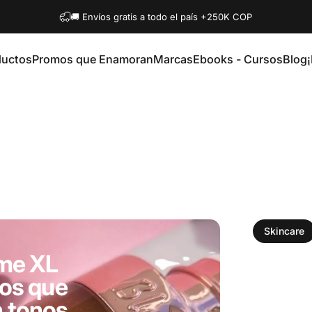
diapositivas pausa
🚚 Envíos gratis a todo el país +250K COP
ductos
Promos que Enamoran
Marcas
Ebooks - Cursos
Blog
ductos
Promos que Enamoran
Marcas
Ebooks - Cursos
Blog
Skincare
ime XL
ios que
n tonos