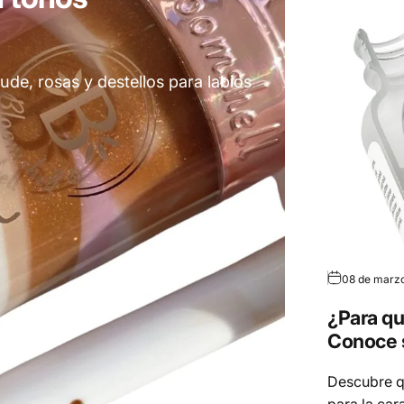
ude, rosas y destellos para labios
08 de marz
¿Para qu
Conoce s
Descubre qu