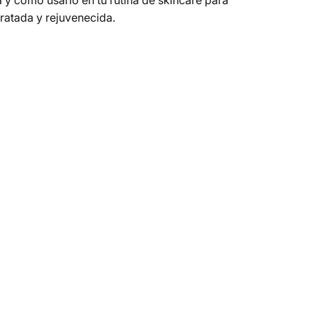
a y cómo usarlo en tu rutina de skincare para
dratada y rejuvenecida.