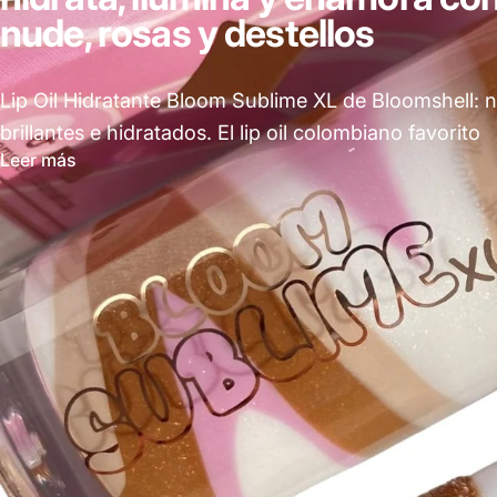
nude, rosas y destellos
Lip Oil Hidratante Bloom Sublime XL de Bloomshell: n
brillantes e hidratados. El lip oil colombiano favorito
Leer más