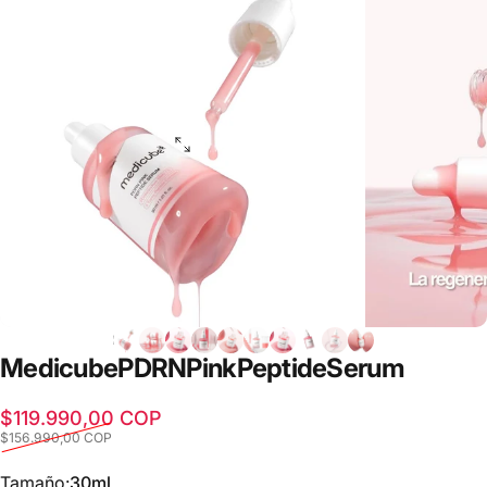
Medicube
PDRN
Pink
Peptide
Serum
Precio de oferta
Precio habitual
$119.990,00 COP
$156.990,00 COP
Tamaño
Tamaño:
30ml