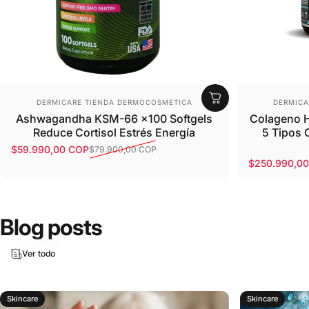
Proveedor:
Provee
DERMICARE TIENDA DERMOCOSMETICA
DERMICA
Ashwagandha KSM-66 x100 Softgels
Colageno H
Reduce Cortisol Estrés Energía
5 Tipos 
$59.990,00 COP
$79.900,00 COP
Precio de oferta
Precio habitual
$250.990,0
Precio de o
Precio habit
Blog posts
Ver todo
Skincare
Skincare