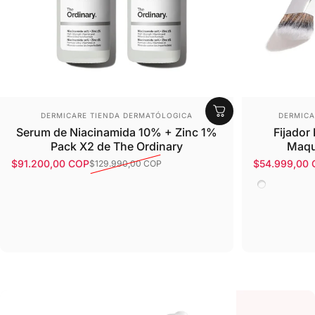
Proveedor:
Provee
DERMICARE TIENDA DERMATÓLOGICA
DERMICA
Serum de Niacinamida 10% + Zinc 1%
Fijador
Pack X2 de The Ordinary
Maqu
$91.200,00 COP
$54.999,00
$129.990,00 COP
Precio de oferta
Precio habitual
Precio de o
Precio habit
B58- Fijad