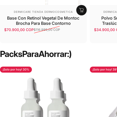
productos
favoritos!
Proveedor:
Provee
DERMICARE TIENDA DERMOCOSMETICA
DERMICA
Base Con Retinol Vegetal De Montoc
Polvo S
Brocha Para Base Contorno
Traslúc
$70.900,00 COP
$34.900,00
$116.999,00 COP
Precio de oferta
Precio habitual
Precio de o
Precio habit
Packs
Para
Ahorrar
:)
¡Solo por hoy! 30%
¡Solo por hoy! 3