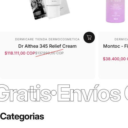
Proveedor:
Prove
DERMICARE TIENDA DERMOCOSMETICA
DERMIC
Dr Althea 345 Relief Cream
Montoc - Fi
$118.111,00 COP
$137.999,00 COP
Precio de oferta
Precio habitual
$38.400,00
Precio de o
Precio habit
is
Envíos Gra
Categorias