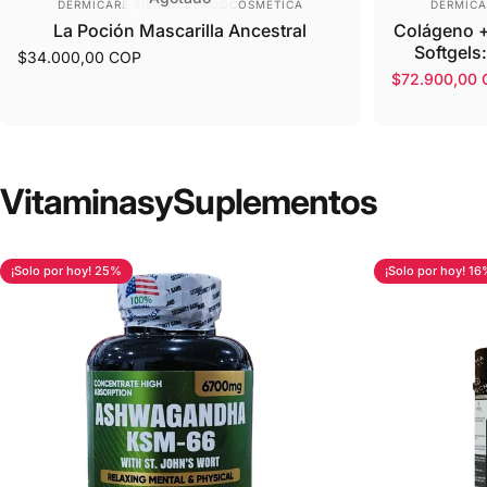
Proveedor:
Provee
DERMICARE TIENDA DERMOCOSMETICA
DERMICA
La Poción Mascarilla Ancestral
Colágeno +
Softgels:
$34.000,00 COP
$72.900,00
Precio de o
Precio habit
Vitaminas
y
Suplementos
¡Solo por hoy! 25%
¡Solo por hoy! 16