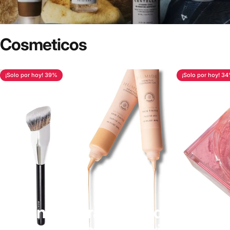
Cosmeticos
¡Solo por hoy! 39%
¡Solo por hoy! 3
¡Encuentra
aquí
todos
tus