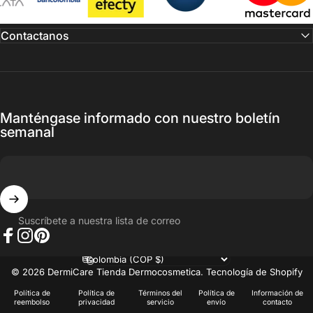
Contactanos
Manténgase informado con nuestro boletín
semanal
Suscríbete a nuestra lista de correo
Facebook
Instagram
Pinterest
País/región
© 2026 DermiCare Tienda Dermocosmetica.
Tecnología de Shopify
Política de
Política de
Términos del
Política de
Información de
reembolso
privacidad
servicio
envío
contacto